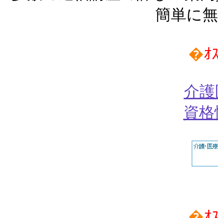
簡単に無
�
ｵ
介護
資格
�
ｵ