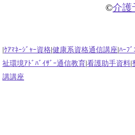
©
介護
|
ｹｱﾏﾈｰｼﾞｬｰ資格
|
健康系資格通信講座
|
ﾊｰﾌﾞ
祉環境ｱﾄﾞﾊﾞｲｻﾞｰ通信教育
|
看護助手資料
|
講講座