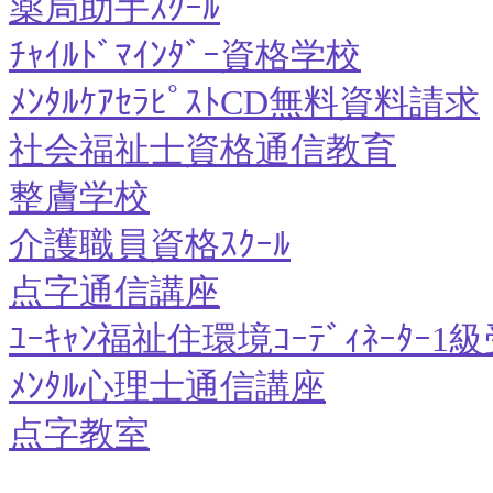
薬局助手ｽｸｰﾙ
ﾁｬｲﾙﾄﾞﾏｲﾝﾀﾞｰ資格学校
ﾒﾝﾀﾙｹｱｾﾗﾋﾟｽﾄCD無料資料請求
社会福祉士資格通信教育
整膚学校
介護職員資格ｽｸｰﾙ
点字通信講座
ﾕｰｷｬﾝ福祉住環境ｺｰﾃﾞｨﾈｰﾀｰ
ﾒﾝﾀﾙ心理士通信講座
点字教室